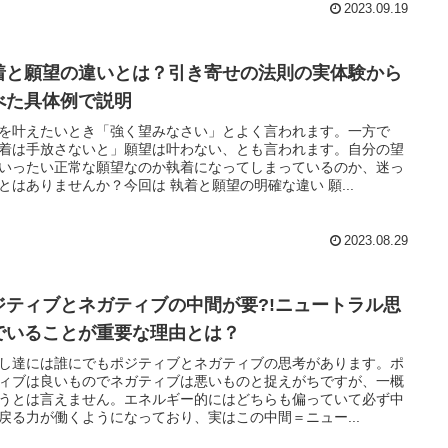
2023.09.19
着と願望の違いとは？引き寄せの法則の実体験から
べた具体例で説明
を叶えたいとき「強く望みなさい」とよく言われます。一方で
着は手放さないと」願望は叶わない、とも言われます。自分の望
いったい正常な願望なのか執着になってしまっているのか、迷っ
とはありませんか？今回は 執着と願望の明確な違い 願...
2023.08.29
ジティブとネガティブの中間が要?!ニュートラル思
でいることが重要な理由とは？
し達には誰にでもポジティブとネガティブの思考があります。ポ
ィブは良いものでネガティブは悪いものと捉えがちですが、一概
うとは言えません。エネルギー的にはどちらも偏っていて必ず中
戻る力が働くようになっており、実はこの中間＝ニュー...