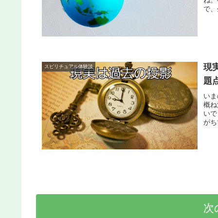
ね。
で、
現
スピリチュアル体験談
題
いま
概ね
いで
がち
次