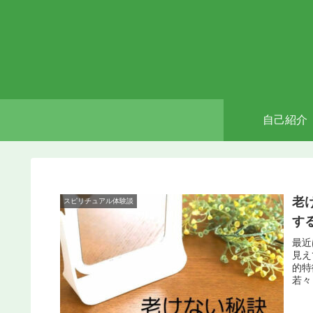
自己紹介
老
スピリチュアル体験談
す
最近
見え
的特
若々