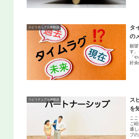
タ
スピリチュアル体験談
の
願望
す。
「や
紆余
ス
スピリチュアル体験談
を
ここ
ご紹
通し
プの