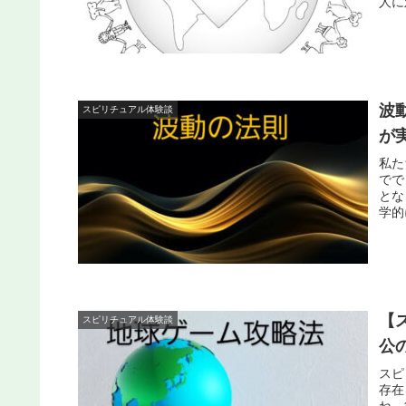
人に
波
スピリチュアル体験談
が
私た
でで
とな
学的
【
スピリチュアル体験談
公
スピ
存在