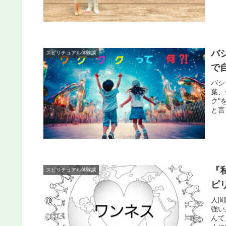
バ
スピリチュアル体験談
で
バシ
葉、
ク"
と言
『
スピリチュアル体験談
ピ
人間
強い
んて