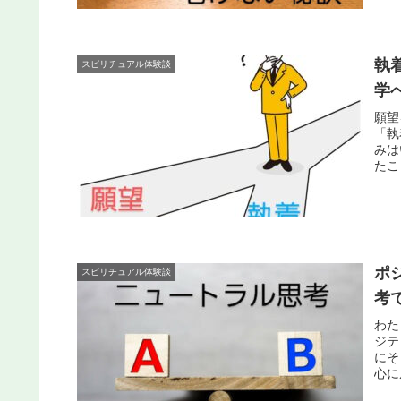
執
スピリチュアル体験談
学
願望
「執
みは
たこ
ポ
スピリチュアル体験談
考
わた
ジテ
にそ
心に