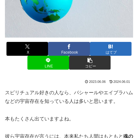
X
Facebook
はてブ
LINE
コピー
2023.06.06
2024.06.01
スピリチュアル好きの人なら、バシャールやエイブラハム
などの宇宙存在を知っている人は多いと思います。
本もたくさん出ていますよね。
彼ら宇宙存在が言うには、本来私たち人間はもともと
魂の