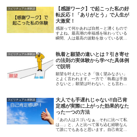
ん。エネルギー的にはどちらも偏ってい
て必ず中心に戻る力が働くようになって
【感謝ワーク】で起こった私の好
スピリチュアル体験談
おり、実はこの中間＝ニュー...
転反応！「ありがとう」で人生が
大激変！
感謝って何かあれば自然～と湧くもので
すよね。最高潮の幸福感を味わっている
瞬間、人は最高の波動を放っている状態
なんだそうです。この「最高の波動状態
を意図的につくることで幸運を引き寄せ
よう」というのが感謝ワーク。わたしも
執着と願望の違いとは？引き寄せ
スピリチュアル体験談
実践してみたので、その体...
の法則の実体験から学べた具体例
で説明
願望を叶えたいとき「強く望みなさい」
とよく言われます。一方で「執着は手放
さないと」願望は叶わない、とも言われ
ます。自分の望みはいったい正常な願望
なのか執着になってしまっているのか、
迷ったことはありませんか？今回は 執着
大人でも手遅れじゃない!!自己肯
スピリチュアル体験談
と願望の明確な違い 願...
定感が実際に上がった効果的なた
った一つの方法
「あの人はスゴいなぁ…それに比べて私
は…」と、人と比べて落ち込む経験なん
て誰にでもあると思います。自己肯定感
が高い人は、そこから「私にだって!!」と