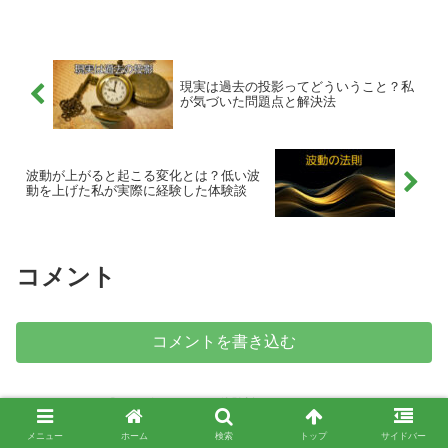
奮起できるか、あるいは「あの人は素晴
らしい！でも私にはこれがある！」とす
ぐに切り替えられるか...
現実は過去の投影ってどういうこと？私
が気づいた問題点と解決法
波動が上がると起こる変化とは？低い波
動を上げた私が実際に経験した体験談
コメント
コメントを書き込む
ホーム
スピリチュアル体験談
メニュー
ホーム
検索
トップ
サイドバー