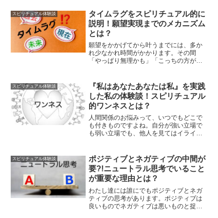
タイムラグをスピリチュアル的に
スピリチュアル体験談
説明！願望実現までのメカニズム
とは？
願望をかかげてから叶うまでには、多か
れ少なかれ時間がかかります。その間
「やっぱり無理かも」「こっちの方が良
かったかな？」「やめよう」と自分を疑
い出し、願望を変更してみたり諦めたり
と、紆余曲折し始めます。今回は タイム
『私はあなたあなたは私』を実践
スピリチュアル体験談
ラグのスピリチュアルな意...
した私の体験談！スピリチュアル
的ワンネスとは？
人間関係のお悩みって、いつでもどこで
も付きものですよね。自分が強い立場で
も弱い立場でも、他人を見てはイライラ
もやもや・・・なんて人は多いのではな
いでしょうか。でもワンネス思考になる
と、他人に対する不平不満は不思議とな
ポジティブとネガティブの中間が
スピリチュアル体験談
くなってしまいます。今回...
要?!ニュートラル思考でいること
が重要な理由とは？
わたし達には誰にでもポジティブとネガ
ティブの思考があります。ポジティブは
良いものでネガティブは悪いものと捉え
がちですが、一概にそうとは言えませ